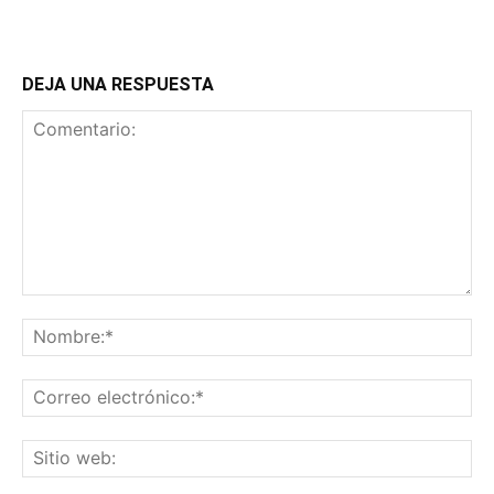
DEJA UNA RESPUESTA
Comentario:
No
Co
ele
Sit
we