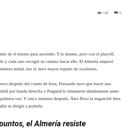
128
0
endo de sí mismo para ascender. Y lo mismo, pero con el playoff,
erlo y cada uno escogió su camino hacia ello. El Almería empezó
primera mitad, eso sí, tuvo mayor reparto de ocasiones.
Y poco después del cuarto de hora, Fernando tuvo que hacer una
 Pubill por banda derecha o Puigmal lo intentaron tímidamente antes
r primera vez. Y cinco minutos después, Álex Pozo la enganchó bien
ón se dirigía a portería.
untos, el Almería resiste