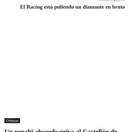
El Racing está puliendo un diamante en bruto
Crónicas
Un penalti absurdo priva al Castellón de