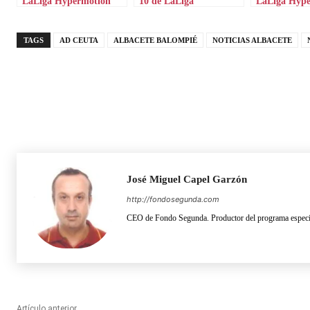
LaLiga Hypermotion
10 de LaLiga
LaLiga Hyp
Hypermotion
TAGS
AD CEUTA
ALBACETE BALOMPIÉ
NOTICIAS ALBACETE
José Miguel Capel Garzón
http://fondosegunda.com
CEO de Fondo Segunda. Productor del programa especia
Artículo anterior