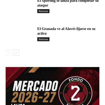
El Sporting se lanza para completar su
ataque
Noticias
El Granada ve al Alavés fijarse en su
activo
Noticias