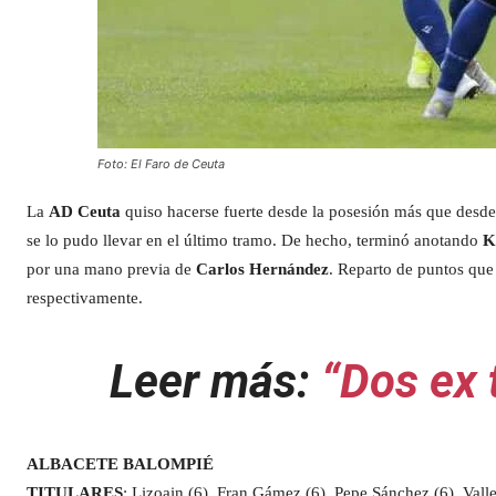
Foto: El Faro de Ceuta
La
AD Ceuta
quiso hacerse fuerte desde la posesión más que desde l
se lo pudo llevar en el último tramo. De hecho, terminó anotando
K
por una mano previa de
Carlos Hernández
. Reparto de puntos que
respectivamente.
Leer más:
“Dos ex 
ALBACETE BALOMPIÉ
TITULARES
: Lizoain (6), Fran Gámez (6), Pepe Sánchez (6), Valle