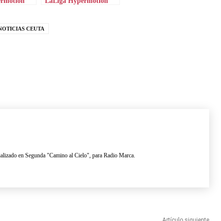
ermotion
LaLiga Hypermotion
NOTICIAS CEUTA
lizado en Segunda "Camino al Cielo", para Radio Marca.
Artículo siguiente