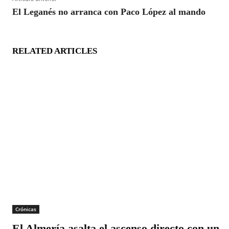
El Leganés no arranca con Paco López al mando
RELATED ARTICLES
Crónicas
El Almería asalta el ascenso directo con un