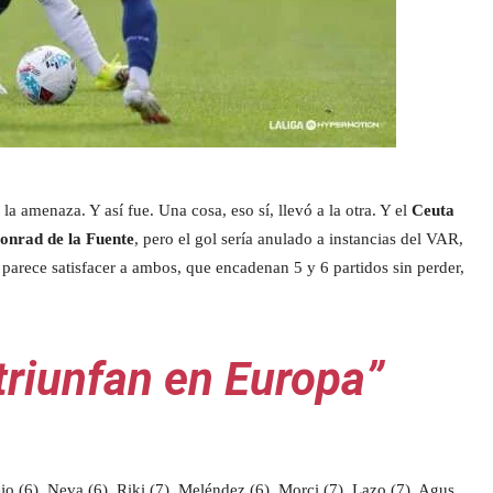
a amenaza. Y así fue. Una cosa, eso sí, llevó a la otra. Y el
Ceuta
onrad de la Fuente
, pero el gol sería anulado a instancias del VAR,
 parece satisfacer a ambos, que encadenan 5 y 6 partidos sin perder,
triunfan en Europa”
jo (6), Neva (6), Riki (7), Meléndez (6), Morci (7), Lazo (7), Agus