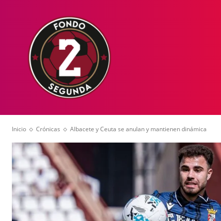
HOME
NOT
Inicio
Crónicas
Albacete y Ceuta se anulan y mantienen dinámica