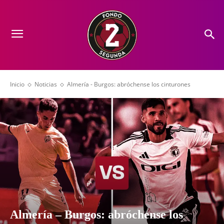
Inicio
Noticias
Almería - Burgos: abróchense los cinturones
Almería – Burgos: abróchense los