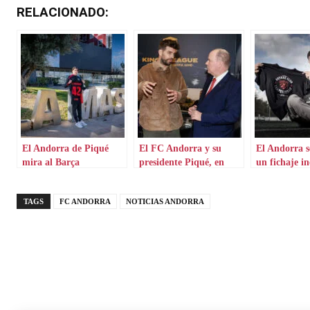
RELACIONADO:
El Andorra de Piqué
El FC Andorra y su
El Andorra s
mira al Barça
presidente Piqué, en
un fichaje i
espera
TAGS
FC ANDORRA
NOTICIAS ANDORRA