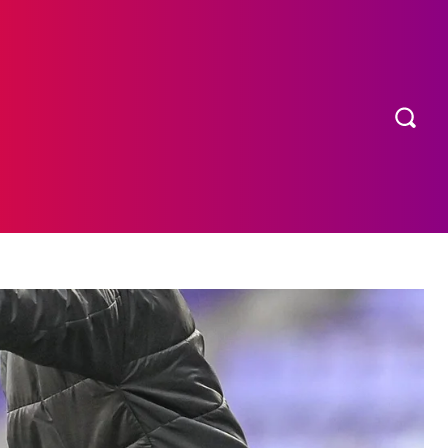
OS
MORE