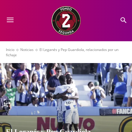
Inicio
Noticias
El Leganés y Pep Guardiola, relacionados por un
fichaje
El Leganés y Pep Guardiola,