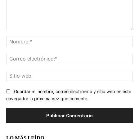
Comentario:
No
Co
ele
Sit
we
Guardar mi nombre, correo electrónico y sitio web en este
navegador la próxima vez que comente.
LO MÁS LEÍDO