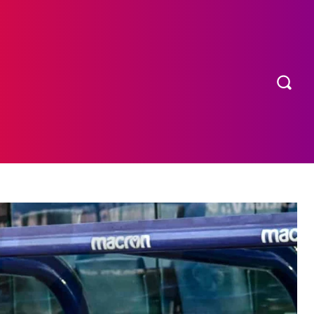
OS
MORE