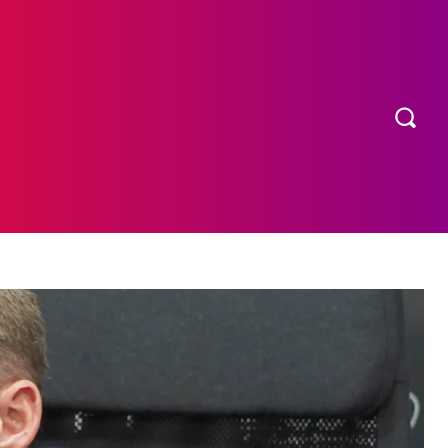
OS
MORE