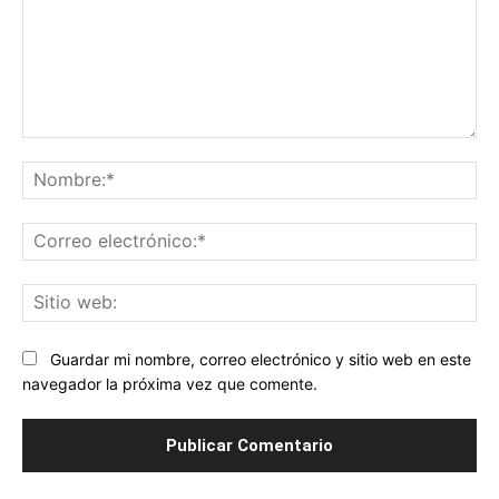
Comentario:
No
Co
ele
Sit
we
Guardar mi nombre, correo electrónico y sitio web en este
navegador la próxima vez que comente.