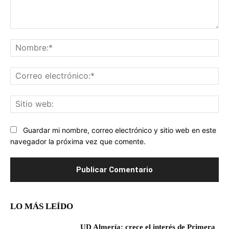
Comentario:
No
Co
ele
Sit
we
Guardar mi nombre, correo electrónico y sitio web en este
navegador la próxima vez que comente.
LO MÁS LEÍDO
UD Almería: crece el interés de Primera