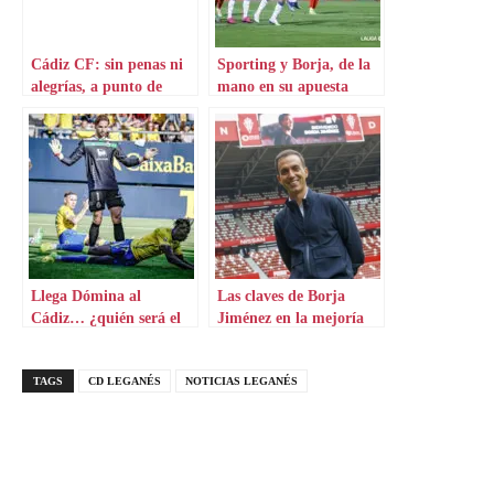
Cádiz CF: sin penas ni
Sporting y Borja, de la
alegrías, a punto de
mano en su apuesta
hacer historia
ofensiva
Llega Dómina al
Las claves de Borja
Cádiz… ¿quién será el
Jiménez en la mejoría
sacrificado?
del Real Sporting de
Gijón
TAGS
CD LEGANÉS
NOTICIAS LEGANÉS