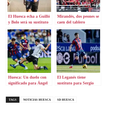
El Huesca echa a Guilló
Mirandés, dos peones se
y Bolo será su sustituto
caen del tablero
Huesca: Un duelo con
El Leganés tiene
significado para Ángel
sustituto para Sergio
Pérez
González
TAGS
NOTICIAS HUESCA
SD HUESCA