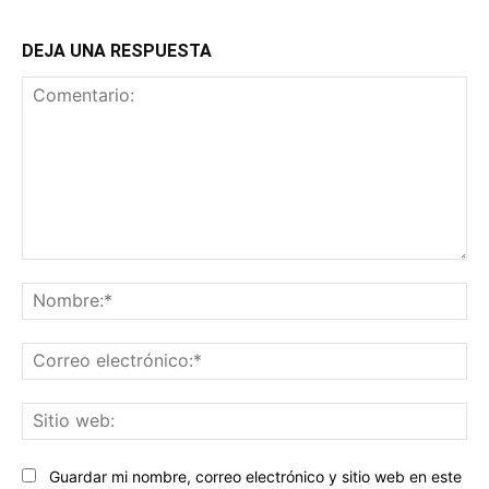
DEJA UNA RESPUESTA
Comentario:
No
Co
ele
Sit
we
Guardar mi nombre, correo electrónico y sitio web en este