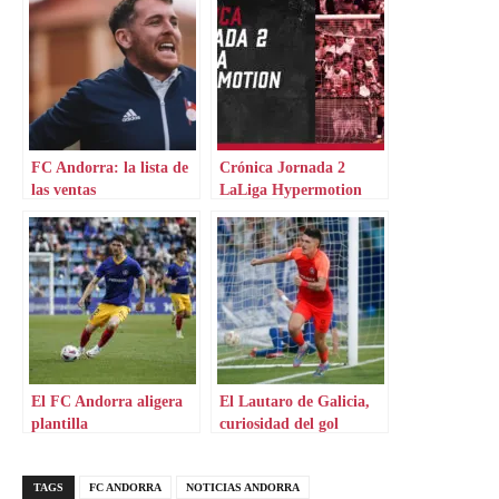
FC Andorra: la lista de
Crónica Jornada 2
las ventas
LaLiga Hypermotion
El FC Andorra aligera
El Lautaro de Galicia,
plantilla
curiosidad del gol
TAGS
FC ANDORRA
NOTICIAS ANDORRA