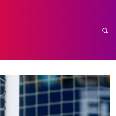
OS
MORE