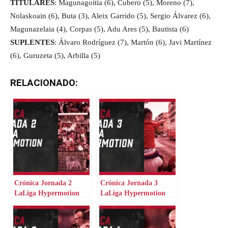
TITULARES
: Magunagoitia (6), Cubero (5), Moreno (7),
Nolaskoain (6), Buta (3), Aleix Garrido (5), Sergio Álvarez (6),
Magunazelaia (4), Corpas (5), Adu Ares (5), Bautista (6)
SUPLENTES
: Álvaro Rodríguez (7), Martón (6), Javi Martínez
(6), Guruzeta (5), Arbilla (5)
RELACIONADO:
Crónica Jornada 2
Crónica Jornada 3
LaLiga Hypermotion
LaLiga Hypermotion