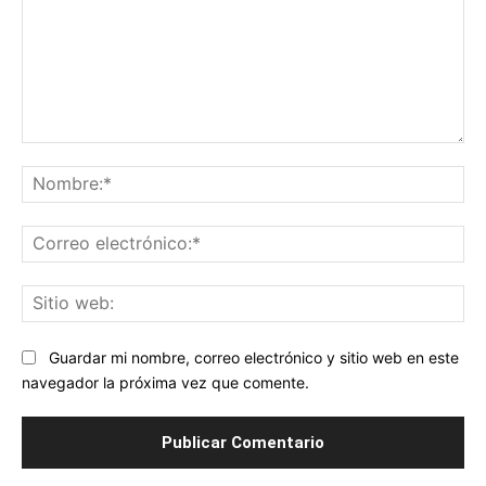
Comentario:
No
Co
ele
Sit
we
Guardar mi nombre, correo electrónico y sitio web en este
navegador la próxima vez que comente.