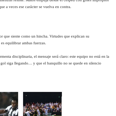
mientras resiste. Matos empuja desde el césped con goles impropios
que a veces ese carácter se vuelva en contra.
r que siente como un hincha. Virtudes que explican su
 es equilibrar ambas fuerzas.
menta disciplinaria, el mensaje será claro: este equipo no está en la
l gol siga llegando… y que el banquillo no se quede en silencio