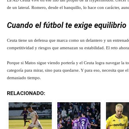
La AD Ceuta vive en ese filo tan propio de la Hypermotion: crecer 
de un lateral. Romero, desde el banquillo, lo hace con carácter, aun
Cuando el fútbol te exige equilibrio
Ceuta tiene un defensa que marca como un delantero y un entrenado
competitividad y riesgos que amenazan su estabilidad. El reto ahora
Porque si Matos sigue viendo portería y el Ceuta logra navegar la tor
categoría para mirar, sino para quedarse. Y para eso, necesita que e
demasiado tiempo.
RELACIONADO: