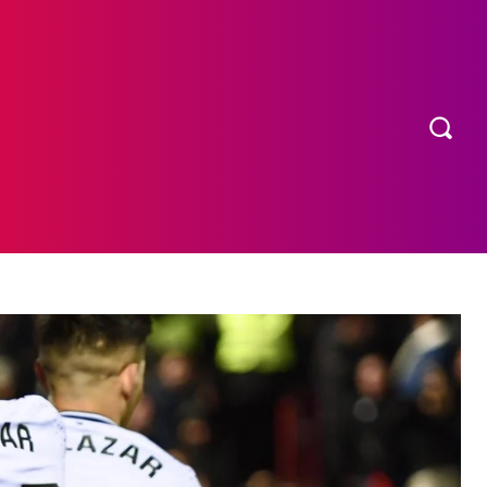
OS
MORE