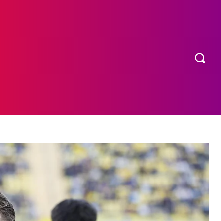
OS
MORE