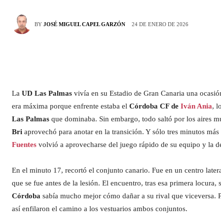
24 DE ENERO DE 2026
BY
JOSÉ MIGUEL CAPEL GARZÓN
La
UD Las Palmas
vivía en su Estadio de Gran Canaria una ocasión ú
era máxima porque enfrente estaba el
Córdoba CF de
Iván Ania
, 
Las Palmas
que dominaba. Sin embargo, todo saltó por los aires m
Bri
aprovechó para anotar en la transición. Y sólo tres minutos má
Fuentes
volvió a aprovecharse del juego rápido de su equipo y la deb
En el minuto 17, recortó el conjunto canario. Fue en un centro late
que se fue antes de la lesión. El encuentro, tras esa primera locura, 
Córdoba
sabía mucho mejor cómo dañar a su rival que viceversa. P
así enfilaron el camino a los vestuarios ambos conjuntos.