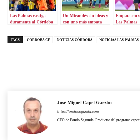
Las Palmas castiga
Un Mirandés sin ideas y
Empate entr
duramente al Córdoba
con uno más empata
Las Palmas
CF
ante Las Palmas
TAGS
CÓRDOBA CF
NOTICIAS CÓRDOBA
NOTICIAS LAS PALMAS
José Miguel Capel Garzón
http://fondosegunda.com
CEO de Fondo Segunda. Productor del programa especia