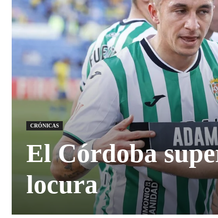
CRÓNICAS
El Córdoba super
locura