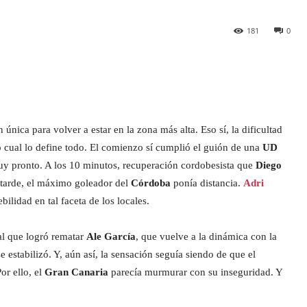
181
0
nica para volver a estar en la zona más alta. Eso sí, la dificultad
lo cual lo define todo. El comienzo sí cumplió el guión de una
UD
uy pronto. A los 10 minutos, recuperación cordobesista que
Diego
s tarde, el máximo goleador del
Córdoba
ponía distancia.
Adri
ilidad en tal faceta de los locales.
ral que logró rematar
Ale García
, que vuelve a la dinámica con la
se estabilizó. Y, aún así, la sensación seguía siendo de que el
or ello, el
Gran Canaria
parecía murmurar con su inseguridad. Y