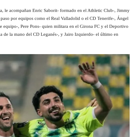
la, le acompañan Enric Saborit- formado en el Athletic Club-, Jimmy
paso por equipos como el Real Valladolid o el CD Tenerife-, Ángel
te equipo-, Pere Pons- quien militara en el Girona FC y el Deportivo
 de la mano del CD Leganés-, y Jairo Izquierdo- el último en