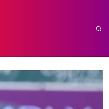
OS
MORE