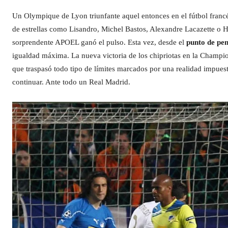
Un Olympique de Lyon triunfante aquel entonces en el fútbol francés
de estrellas como Lisandro, Michel Bastos, Alexandre Lacazette o Hu
sorprendente APOEL ganó el pulso. Esta vez, desde el
punto de pen
igualdad máxima. La nueva victoria de los chipriotas en la Champi
que traspasó todo tipo de límites marcados por una realidad impues
continuar. Ante todo un Real Madrid.