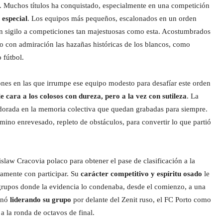
io. Muchos títulos ha conquistado, especialmente en una competición
 especial
. Los equipos más pequeños, escalonados en un orden
on sigilo a competiciones tan majestuosas como esta. Acostumbrados
 con admiración las hazañas históricas de los blancos, como
 fútbol.
nes en las que irrumpe ese equipo modesto para desafíar este orden
e cara a los colosos con dureza, pero a la vez con sutileza
. La
a dorada en la memoria colectiva que quedan grabadas para siempre.
amino enrevesado, repleto de obstáculos, para convertir lo que partió
slaw Cracovia polaco para obtener el pase de clasificación a la
amente con participar. Su
carácter competitivo y espíritu osado
le
 grupos donde la evidencia lo condenaba, desde el comienzo, a una
minó
liderando su grupo
por delante del Zenit ruso, el FC Porto como
a la ronda de octavos de final.