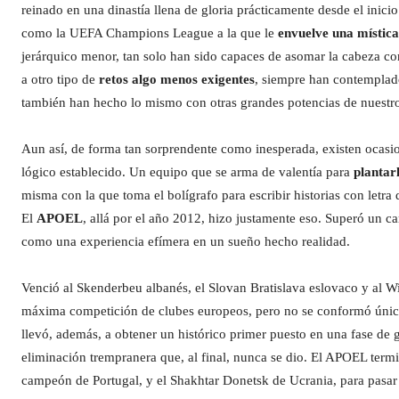
reinado en una dinastía llena de gloria prácticamente desde el inic
como la UEFA Champions League a la que le
envuelve una mística
jerárquico menor, tan solo han sido capaces de asomar la cabeza c
a otro tipo de
retos algo menos exigentes
, siempre han contemplado
también han hecho lo mismo con otras grandes potencias de nuestro
Aun así, de forma tan sorprendente como inesperada, existen ocasio
lógico establecido. Un equipo que se arma de valentía para
plantarl
misma con la que toma el bolígrafo para escribir historias con letr
El
APOEL
, allá por el año 2012, hizo justamente eso. Superó un c
como una experiencia efímera en un sueño hecho realidad.
Venció al Skenderbeu albanés, el Slovan Bratislava eslovaco y al Wi
máxima competición de clubes europeos, pero no se conformó únic
llevó, además, a obtener un histórico primer puesto en una fase de
eliminación trempranera que, al final, nunca se dio. El APOEL ter
campeón de Portugal, y el Shakhtar Donetsk de Ucrania, para pasar 