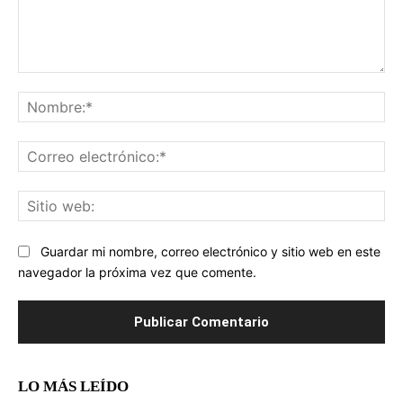
Comentario:
No
Co
ele
Sit
we
Guardar mi nombre, correo electrónico y sitio web en este
navegador la próxima vez que comente.
LO MÁS LEÍDO