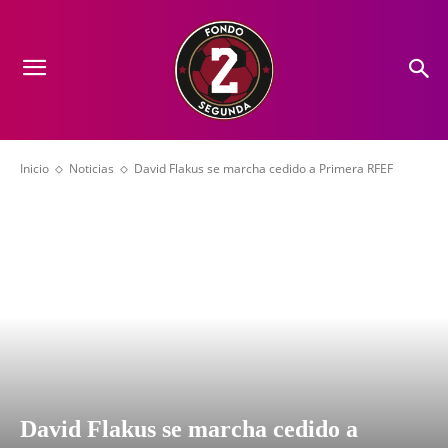
Inicio
Noticias
David Flakus se marcha cedido a Primera RFEF
David Flakus se marcha cedido a