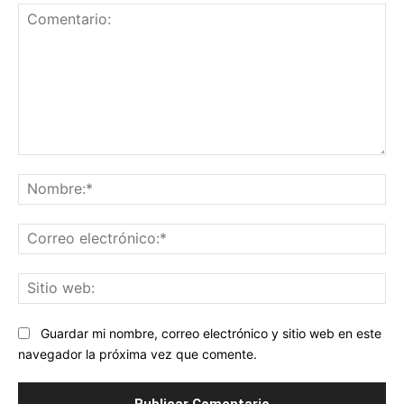
Comentario:
No
Co
ele
Sit
we
Guardar mi nombre, correo electrónico y sitio web en este
navegador la próxima vez que comente.