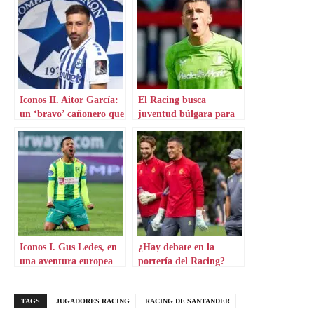
Iconos II. Aitor García:
El Racing busca
un ‘bravo’ cañonero que
juventud búlgara para
aterriza en Grecia
su portería
Iconos I. Gus Ledes, en
¿Hay debate en la
una aventura europea
portería del Racing?
por Chipre
TAGS
JUGADORES RACING
RACING DE SANTANDER