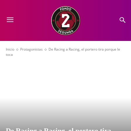
Inicio
Protagonistas
De Racing a Racing, el portero tira porque le
toca
De Racing a Racing, el portero tira