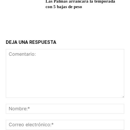
Las Palmas arrancará la temporada
con 5 bajas de peso
DEJA UNA RESPUESTA
Comentario:
No
Co
ele