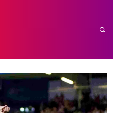
OS
MORE