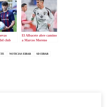
uevas
El Albacete abre camino
del club
a Marcos Moreno
ETE
NOTICIAS EIBAR
SD EIBAR