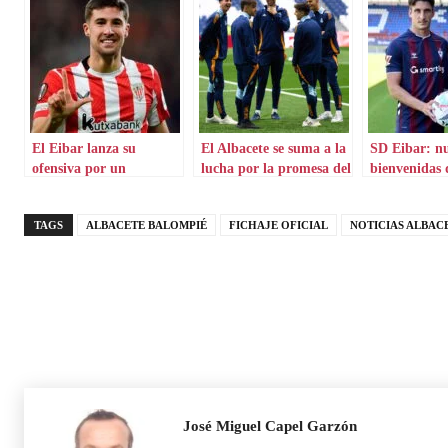
El Eibar lanza su
El Albacete se suma a la
SD Eibar: n
ofensiva por un
lucha por la promesa del
bienvenidas 
delantero del Athletic
Castilla
TAGS
ALBACETE BALOMPIÉ
FICHAJE OFICIAL
NOTICIAS ALBAC
José Miguel Capel Garzón