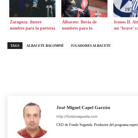
Zaragoza: ilustre
Albacete: lluvia de
Iconos II. Ai
nombre para la portería
nombres para la
un ‘bravo’ c
portería
aterriza en 
TAGS
ALBACETE BALOMPIÉ
JUGADORES ALBACETE
José Miguel Capel Garzón
http://fondosegunda.com
CEO de Fondo Segunda. Productor del programa especia