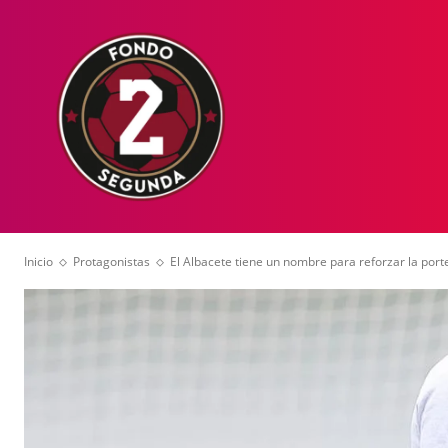
HOME
NOT
Inicio
Protagonistas
El Albacete tiene un nombre para reforzar la port