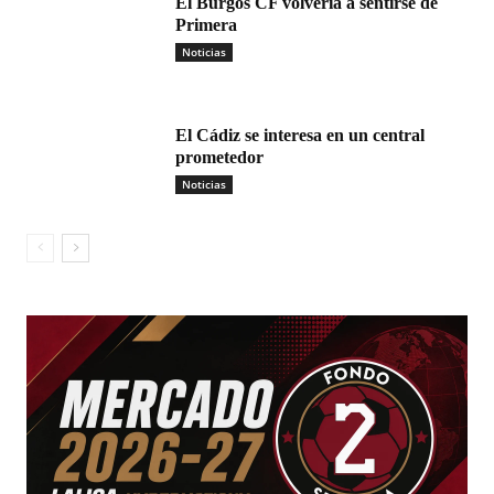
El Burgos CF volvería a sentirse de
Primera
Noticias
El Cádiz se interesa en un central
prometedor
Noticias