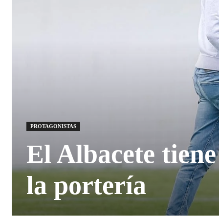
PROTAGONISTAS
El Albacete tien
la portería