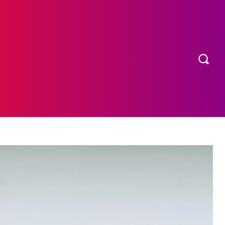
OS
MORE