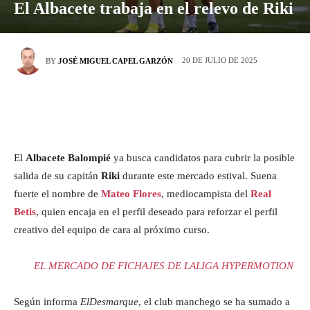
El Albacete trabaja en el relevo de Riki
20 DE JULIO DE 2025
BY
JOSÉ MIGUEL CAPEL GARZÓN
El
Albacete Balompié
ya busca candidatos para cubrir la posible
salida de su capitán
Riki
durante este mercado estival. Suena
fuerte el nombre de
Mateo Flores
, mediocampista del
Real
Betis
, quien encaja en el perfil deseado para reforzar el perfil
creativo del equipo de cara al próximo curso.
EL MERCADO DE FICHAJES DE LALIGA HYPERMOTION
Según informa
ElDesmarque
, el club manchego se ha sumado a