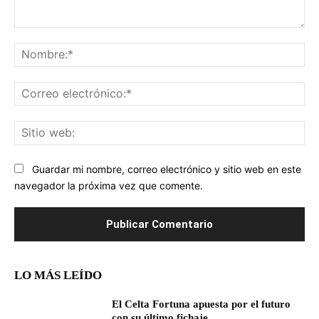
Comentario:
No
Co
ele
Sit
we
Guardar mi nombre, correo electrónico y sitio web en este
navegador la próxima vez que comente.
LO MÁS LEÍDO
El Celta Fortuna apuesta por el futuro
con su último fichaje