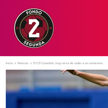
HOME
NOT
Inicio
Noticias
El CD Castellón, muy cerca de ceder a un canterano