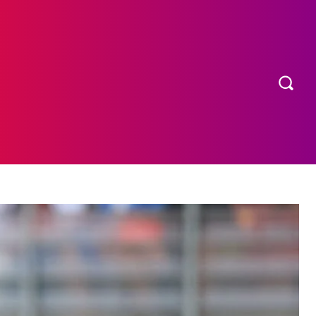
OS
MORE