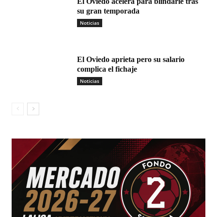
El Oviedo acelera para blindarle tras
su gran temporada
Noticias
El Oviedo aprieta pero su salario
complica el fichaje
Noticias