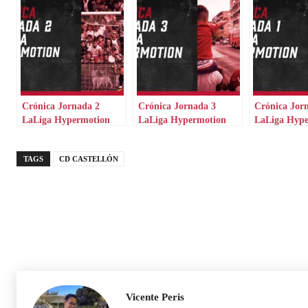
Crónica Jornada 2
Crónica Jornada 3
Crónica Jor
LaLiga Hypermotion
LaLiga Hypermotion
LaLiga Hyp
TAGS
CD CASTELLÓN
Vicente Peris