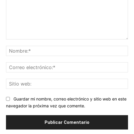
Comentario:
No
Co
ele
Sit
we
Guardar mi nombre, correo electrónico y sitio web en este
navegador la próxima vez que comente.