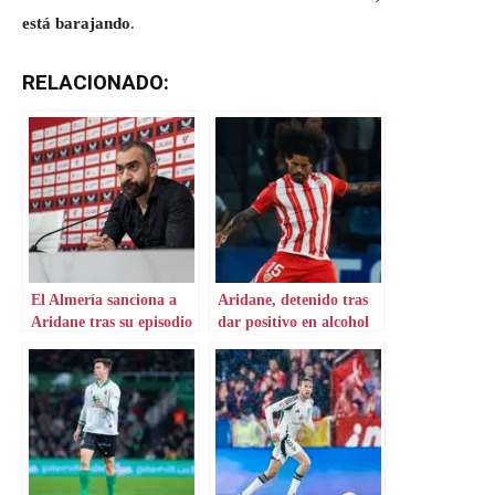
está barajando
.
RELACIONADO:
El Almería sanciona a
Aridane, detenido tras
Aridane tras su episodio
dar positivo en alcohol
nocturno
al volante