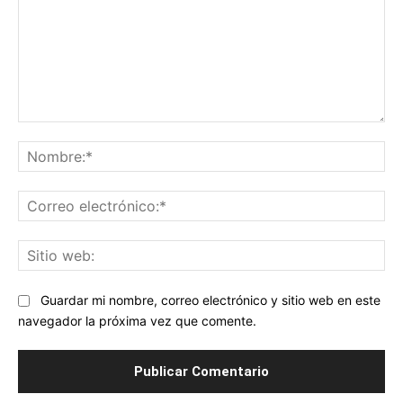
Comentario:
No
Co
ele
Sit
we
Guardar mi nombre, correo electrónico y sitio web en este
navegador la próxima vez que comente.