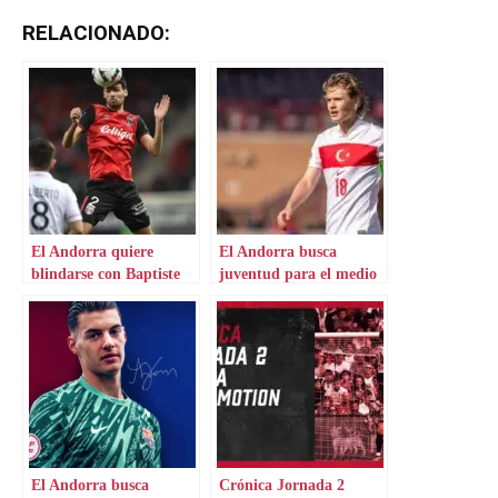
RELACIONADO:
El Andorra quiere
El Andorra busca
blindarse con Baptiste
juventud para el medio
Roux
El Andorra busca
Crónica Jornada 2