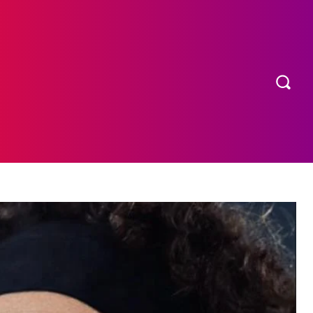
OS
MORE