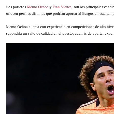
Los porteros
Memo Ochoa
y
Fran Vieites,
son los principales candi
ofrecen perfiles distintos que podrían aportar al Burgos en esta te
Memo Ochoa cuenta con experiencia en competiciones de alto nivel, 
supondría un salto de calidad en el puesto, además de aportar expe