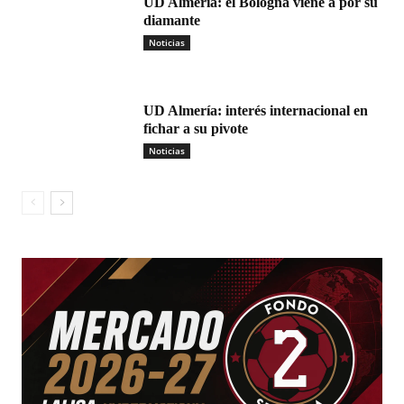
UD Almería: el Bologna viene a por su
diamante
Noticias
UD Almería: interés internacional en
fichar a su pivote
Noticias