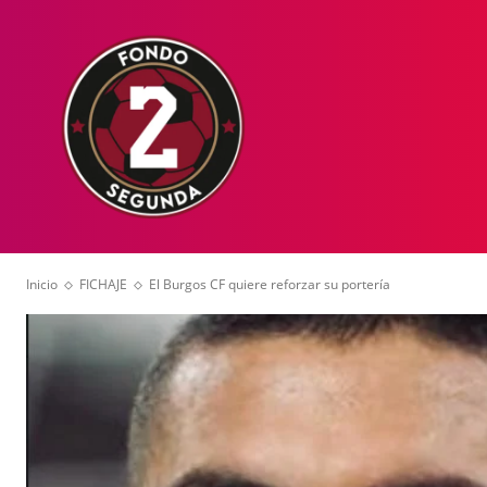
HOME
NOT
Inicio
FICHAJE
El Burgos CF quiere reforzar su portería