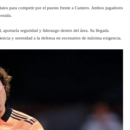
datos para competir por el puesto frente a Cantero. Ambos jugadores
mporada.
aportaría seguridad y liderazgo dentro del área. Su llegada
riencia y serenidad a la defensa en escenarios de máxima exigencia.