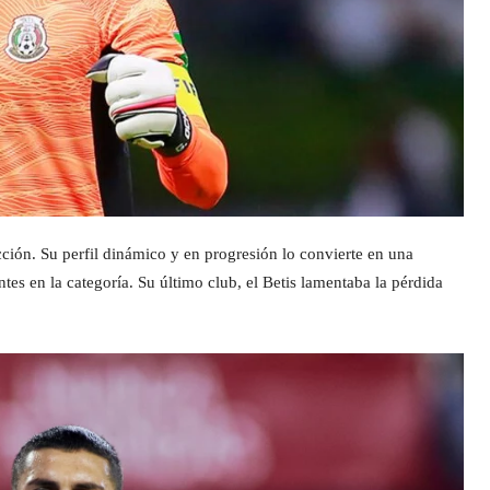
ción. Su perfil dinámico y en progresión lo convierte en una
es en la categoría. Su último club, el Betis lamentaba la pérdida