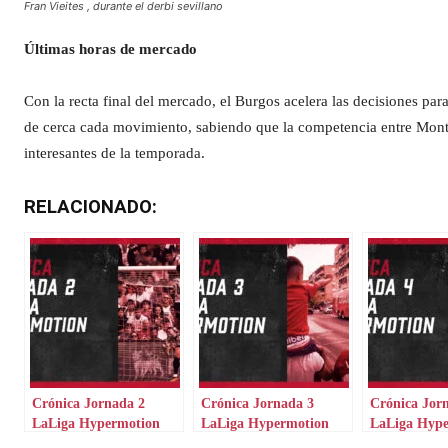
Fran Vieites , durante el derbi sevillano
Últimas horas de mercado
Con la recta final del mercado, el Burgos acelera las decisiones pa
de cerca cada movimiento, sabiendo que la competencia entre Monte
interesantes de la temporada.
RELACIONADO:
Crónica Jornada 2
Crónica Jornada 3
Crónica Jor
LaLiga Hypermotion
LaLiga Hypermotion
LaLiga Hyp