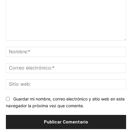
Comentario:
No
Co
ele
Sit
we
Guardar mi nombre, correo electrónico y sitio web en este
navegador la próxima vez que comente.