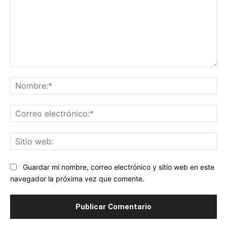
Comentario:
No
Co
ele
Sit
we
Guardar mi nombre, correo electrónico y sitio web en este
navegador la próxima vez que comente.