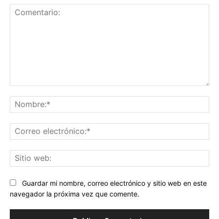
Comentario:
No
Co
ele
Sit
we
Guardar mi nombre, correo electrónico y sitio web en este
navegador la próxima vez que comente.