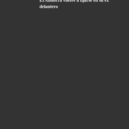
El Andorra vuelve a fijarse en su ex
delantero