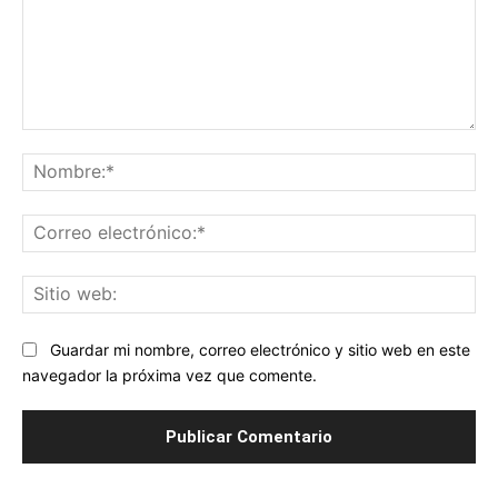
Comentario:
No
Co
ele
Sit
we
Guardar mi nombre, correo electrónico y sitio web en este
navegador la próxima vez que comente.