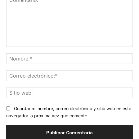
Comentario:
No
Co
ele
Sit
we
Guardar mi nombre, correo electrónico y sitio web en este
navegador la próxima vez que comente.