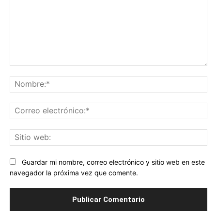
Comentario:
No
Co
ele
Sit
we
Guardar mi nombre, correo electrónico y sitio web en este
navegador la próxima vez que comente.