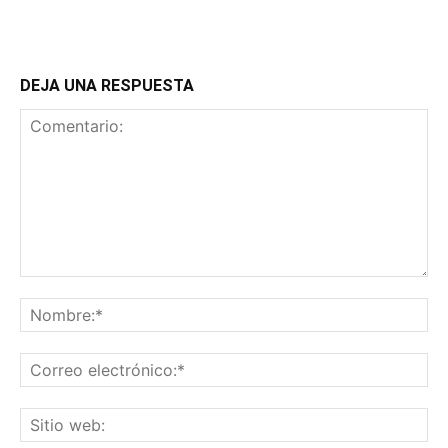
DEJA UNA RESPUESTA
Comentario:
No
Co
ele
Sit
we