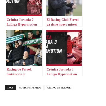
Crónica Jornada 2
El Racing Club Ferrol
LaLiga Hypermotion
ya tiene nuevo míster
Racing de Ferrol,
Crónica Jornada 3
destitución y
LaLiga Hypermotion
negociación
TAGS
NOTICIAS FERROL
RACING DE FERROL