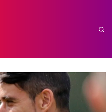
OS
MORE