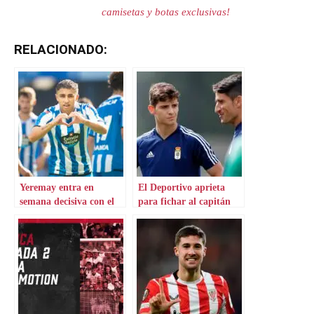
camisetas y botas exclusivas!
RELACIONADO:
Yeremay entra en
El Deportivo aprieta
semana decisiva con el
para fichar al capitán
Sporting según la prensa
del Alba
lusa