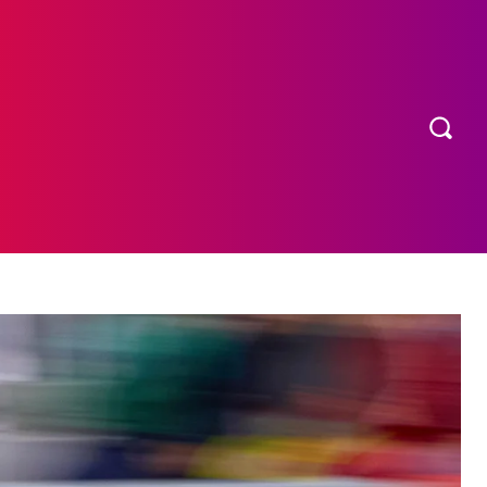
OS
MORE