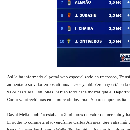
Así lo ha informado el portal web especializado en traspasos, Tran
aumentado su valor en los últimos meses y, ahí, Yeremay está en la 
valor hasta los 5 millones. Si bien todo hace indicar que el Deporti
Como ya ofreció más en el mercado invernal. Y parece que los itali
David Mella también estaba en 2 millones de valor de mercado y ha
El podio lo completa el jovencísimo Carlos Álvarez, que valía más 
hasta alcanzar los 4, como Mella. En definitiva, los dos jugadore