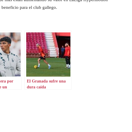
 beneficio para el club gallego.
dera por
El Granada sufre una
e un
dura caída
óvenes