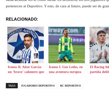
pertenecen al Deportivo. Y esto, de cara al futuro, puede ser de gran
RELACIONADO:
Iconos II. Aitor García:
Iconos I. Gus Ledes, en
El Racing li
un ‘bravo’ cañonero que
una aventura europea
partida dobl
aterriza en Grecia
por Chipre
ranking de j
TAGS
JUGADORES DEPORTIVO
RC DEPORTIVO