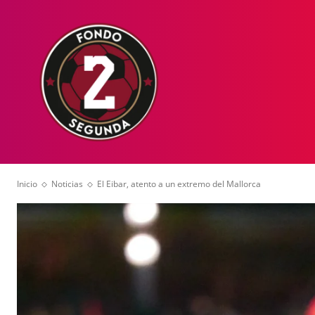
HOME
NOT
Inicio
Noticias
El Eibar, atento a un extremo del Mallorca