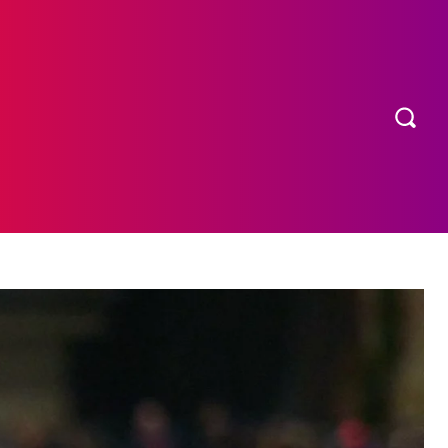
OS
MORE