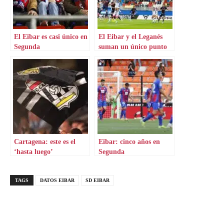
El Eibar es casi único en
El Eibar y el Leganés
Segunda
suman un único punto
Cartagena: este es el
Eibar: cinco años en
‘hasta luego’
Segunda
TAGS
DATOS EIBAR
SD EIBAR