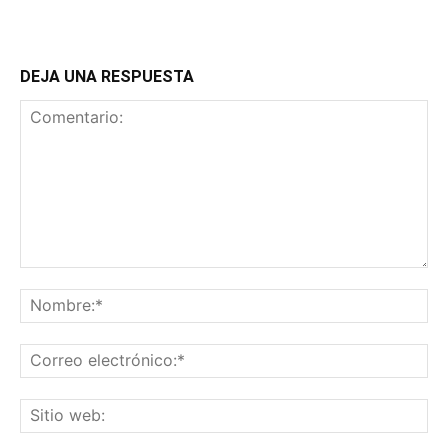
DEJA UNA RESPUESTA
Comentario:
No
Co
ele
Sit
we