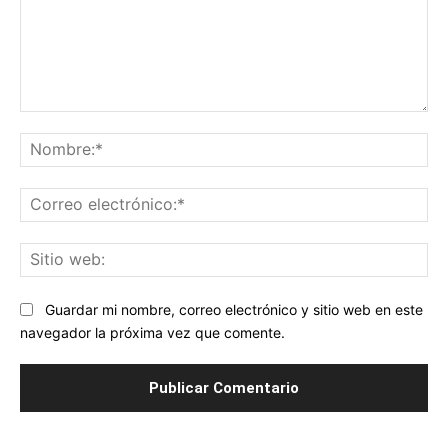
Comentario:
No
Co
ele
Sit
we
Guardar mi nombre, correo electrónico y sitio web en este
navegador la próxima vez que comente.