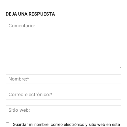
DEJA UNA RESPUESTA
Comentario:
No
Co
ele
Sit
we
Guardar mi nombre, correo electrónico y sitio web en este