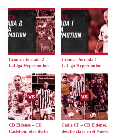
Crónica Jornada 2
Crónica Jornada 1
LaLiga Hypermotion
LaLiga Hypermotion
CD Eldense – CD
Cádiz CF – CD Eldense,
Castellón, otro derbi
desafío clave en el Nuevo
valenciano
Mirandilla