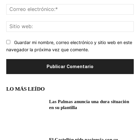
Co
ele
Sit
we
Guardar mi nombre, correo electrónico y sitio web en este
navegador la próxima vez que comente.
LO MÁS LEÍDO
Las Palmas anuncia una dura situación
en su plantilla
El Castellón pide paciencia con su