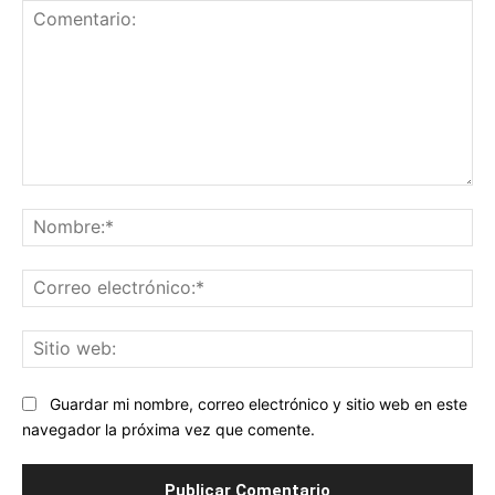
Comentario:
No
Co
ele
Sit
we
Guardar mi nombre, correo electrónico y sitio web en este
navegador la próxima vez que comente.