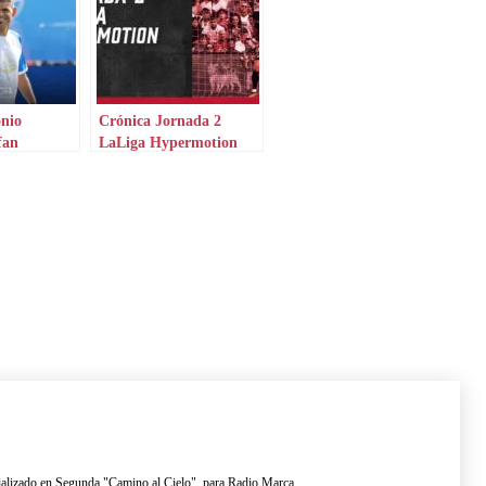
nio
Crónica Jornada 2
fan
LaLiga Hypermotion
rko Izeta
lizado en Segunda "Camino al Cielo", para Radio Marca.