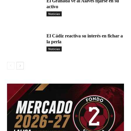
El Granada ve al Alavés fijarse en su
activo
Noticias
El Cádiz reactiva su interés en fichar a
la perla
Noticias