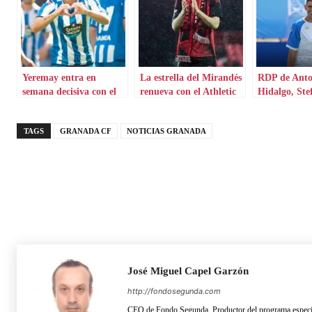
Yeremay entra en
La estrella del Mirandés
RDP de Anto
semana decisiva con el
renueva con el Athletic
Hidalgo, Ste
Sporting según la prensa
Mitrovic y U
lusa
TAGS
GRANADA CF
NOTICIAS GRANADA
José Miguel Capel Garzón
http://fondosegunda.com
CEO de Fondo Segunda. Productor del programa especia