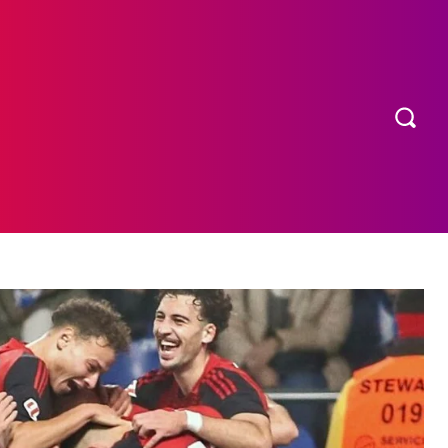
OS
MORE