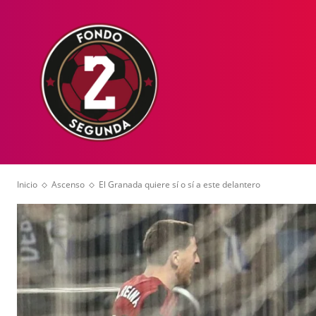
HOME
NOT
Inicio
Ascenso
El Granada quiere sí o sí a este delantero