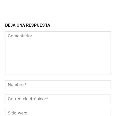
DEJA UNA RESPUESTA
Comentario:
No
Co
ele
Sit