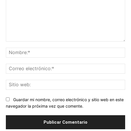
Comentario:
No
Co
ele
Sit
we
Guardar mi nombre, correo electrónico y sitio web en este
navegador la próxima vez que comente.